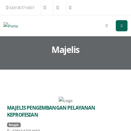
6281367714607
Majelis
MAJELIS PENGEMBANGAN PELAYANAN
KEPROFESIAN
#mppk
+62813 67714607